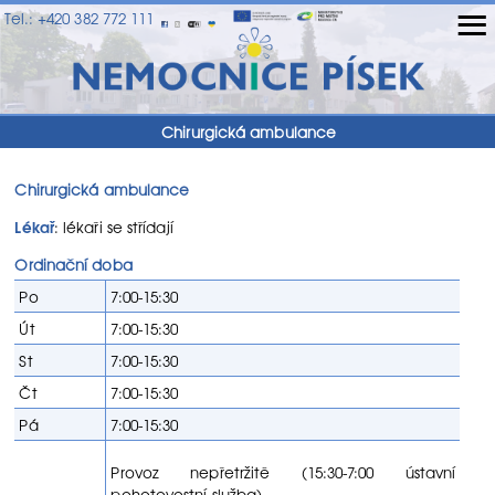
≡
Tel.: +420 382 772 111
Chirurgická ambulance
Chirurgická ambulance
Lékař
: lékaři se střídají
Ordinační doba
Po
7:00-15:30
Út
7:00-15:30
St
7:00-15:30
Čt
7:00-15:30
Pá
7:00-15:30
Provoz nepřetržitě (15:30-7:00 ústavní
pohotovostní služba).