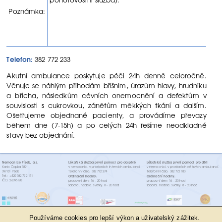
Poznámka:
Telefon:
382 772 233
Akutní ambulance poskytuje péči 24h denně celoročně.
Věnuje se náhlým příhodám břišním, úrazům hlavy, hrudníku
a břicha, následkům cévních onemocnění a defektům v
souvislosti s cukrovkou, zánětům měkkých tkání a dalším.
Ošetřujeme objednané pacienty, a provádíme převazy
během dne (7-15h) a po celých 24h řešíme neodkladné
stavy bez objednání.
Nemocnice Písek, a.s.
Lékařská služba první pomoci pro dospělé
Lékařská služba první pomoci pro děti
Karla Čapka 589
v nemocnici, v prostorách interních ambulancí
v nemocnici, v prostorách dětských ambulancí.
397 01 Písek
Telefonní číslo: 382 772 274
Telefonní číslo: 382 772 180
Tel.: +420 382 772 111
Ordinační hodiny:
Ordinační hodiny:
IČO: 26095190
pracovní den: 16 - 20 hod
pracovní den: 16 - 20 hod
sobota, neděle, svátky: 8 - 20 hod
sobota, neděle, svátky: 8 - 20 hod
Používáme cookies pro lepší výkon a uživatelský zážitek.