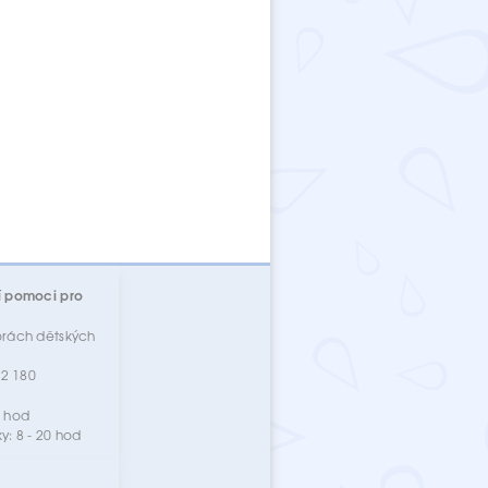
í pomoci pro
orách dětských
72 180
0 hod
ky: 8 - 20 hod