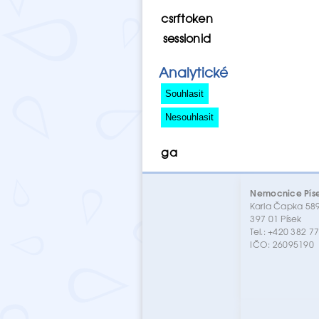
csrftoken
sessionid
Analytické
ga
Nemocnice Písek
Karla Čapka 58
397 01 Písek
Tel.: +420 382 7
IČO: 26095190