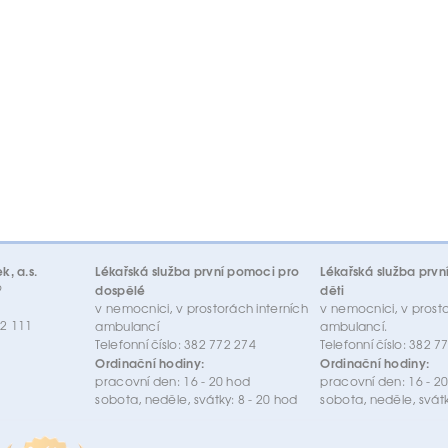
, a.s.
Lékařská služba první pomoci pro
Lékařská služba prvn
9
dospělé
děti
v nemocnici, v prostorách interních
v nemocnici, v prost
72 111
ambulancí
ambulancí.
Telefonní číslo: 382 772 274
Telefonní číslo: 382 7
Ordinační hodiny:
Ordinační hodiny:
pracovní den: 16 - 20 hod
pracovní den: 16 - 2
sobota, neděle, svátky: 8 - 20 hod
sobota, neděle, svát