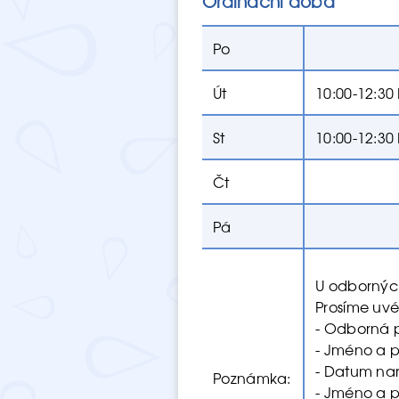
Ordinační doba
Po
Út
10:00-12:30
St
10:00-12:30
Čt
Pá
U odbornýc
Prosíme uvé
- Odborná 
- Jméno a p
- Datum nar
Poznámka:
- Jméno a p