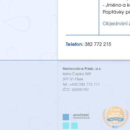
- Jméno a k
Poptávky p
Objednání 
Telefon:
382 772 215
Nemocnice Písek, a.s.
Karla Čapka 589
397 01 Písek
Tel.: +420 382 772 111
IČO: 26095190