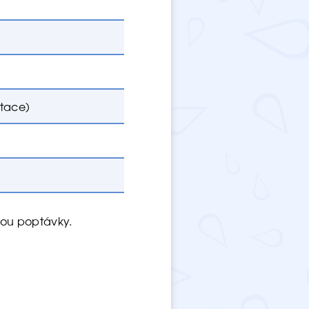
ltace)
mou poptávky.