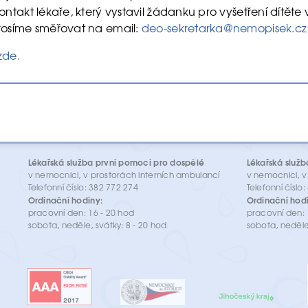
ontakt lékaře, který vystavil žádanku pro vyšetření dítět
rosíme směřovat na email:
deo-sekretarka@nemopisek.cz
zde.
Lékařská služba první pomoci pro dospělé
Lékařská služb
v nemocnici, v prostorách interních ambulancí
v nemocnici, v
Telefonní číslo: 382 772 274
Telefonní číslo
Ordinační hodiny:
Ordinační hodi
pracovní den: 16 - 20 hod
pracovní den: 
sobota, neděle, svátky: 8 - 20 hod
sobota, neděle