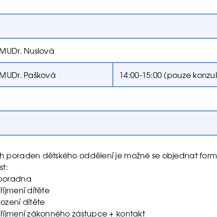
 MUDr. Nuslová
 MUDr. Pašková
14:00-15:00 (pouze konzu
h poraden dětského oddělení je možné se objednat for
st:
poradna
říjmení dítěte
ození dítěte
říjmení zákonného zástupce + kontakt