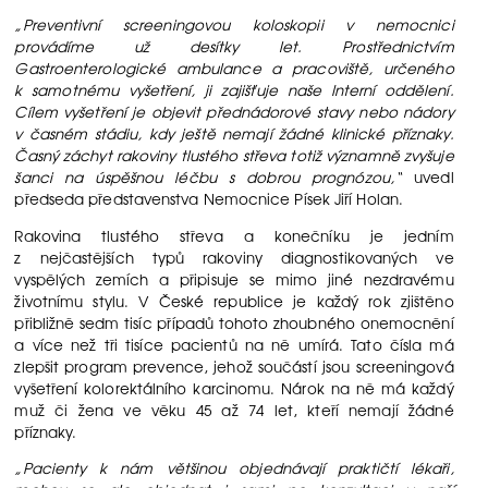
„Preventivní screeningovou koloskopii v nemocnici
provádíme už desítky let. Prostřednictvím
Gastroenterologické ambulance a pracoviště, určeného
k samotnému vyšetření, ji zajišťuje naše Interní oddělení.
Cílem vyšetření je objevit přednádorové stavy nebo nádory
v časném stádiu, kdy ještě nemají žádné klinické příznaky.
Časný záchyt rakoviny tlustého střeva totiž významně zvyšuje
šanci na úspěšnou léčbu s dobrou prognózou,“
uvedl
předseda představenstva Nemocnice Písek Jiří Holan.
Rakovina tlustého střeva a konečníku je jedním
z nejčastějších typů rakoviny diagnostikovaných ve
vyspělých zemích a připisuje se mimo jiné nezdravému
životnímu stylu. V České republice je každý rok zjištěno
přibližně sedm tisíc případů tohoto zhoubného onemocnění
a více než tři tisíce pacientů na ně umírá. Tato čísla má
zlepšit program prevence, jehož součástí jsou screeningová
vyšetření kolorektálního karcinomu. Nárok na ně má každý
muž či žena ve věku 45 až 74 let, kteří nemají žádné
příznaky.
„Pacienty k nám většinou objednávají praktičtí lékaři,