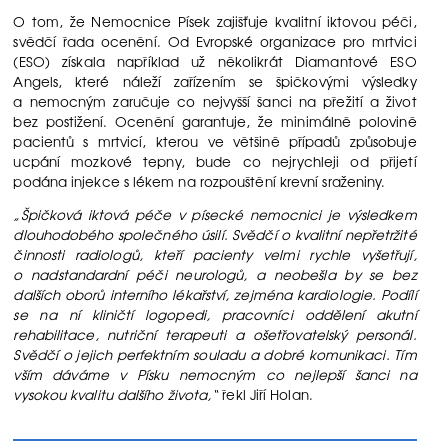
O tom, že Nemocnice Písek zajišťuje kvalitní iktovou péči,
svědčí řada ocenění. Od Evropské organizace pro mrtvici
(ESO) získala například už několikrát Diamantové ESO
Angels, které náleží zařízením se špičkovými výsledky
a nemocným zaručuje co nejvyšší šanci na přežití a život
bez postižení. Ocenění garantuje, že minimálně polovině
pacientů s mrtvicí, kterou ve většině případů způsobuje
ucpání mozkové tepny, bude co nejrychleji od přijetí
podána injekce s lékem na rozpouštění krevní sraženiny.
„Špičková iktová péče v písecké nemocnici je výsledkem
dlouhodobého společného úsilí. Svědčí o kvalitní nepřetržité
činnosti radiologů, kteří pacienty velmi rychle vyšetřují,
o nadstandardní péči neurologů, a neobešla by se bez
dalších oborů interního lékařství, zejména kardiologie. Podílí
se na ní kliničtí logopedi, pracovníci oddělení akutní
rehabilitace, nutriční terapeuti a ošetřovatelský personál.
Svědčí o jejich perfektním souladu a dobré komunikaci. Tím
vším dáváme v Písku nemocným co nejlepší šanci na
vysokou kvalitu dalšího života,“
řekl Jiří Holan.