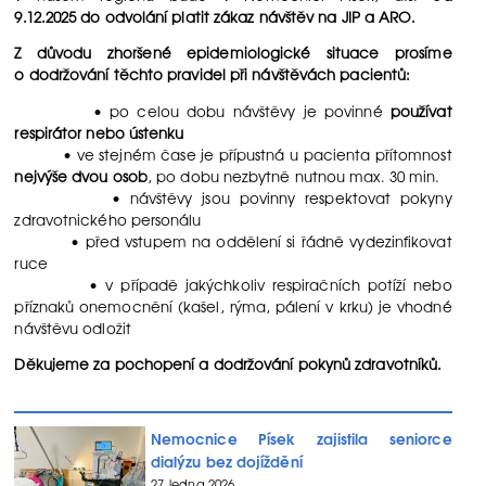
9.12.2025 do odvolání platit zákaz návštěv na JIP a ARO.
Z důvodu zhoršené epidemiologické situace prosíme
o dodržování těchto pravidel při návštěvách pacientů:
• po celou dobu návštěvy je povinné
používat
respirátor nebo ústenku
• ve stejném čase je přípustná u pacienta přítomnost
nejvýše dvou osob
, po dobu nezbytně nutnou max. 30 min.
• návštěvy jsou povinny respektovat pokyny
zdravotnického personálu
• před vstupem na oddělení si řádně vydezinfikovat
ruce
• v případě jakýchkoliv respiračních potíží nebo
příznaků onemocnění (kašel, rýma, pálení v krku) je vhodné
návštěvu odložit
Děkujeme za pochopení a dodržování pokynů zdravotníků.
Nemocnice Písek zajistila seniorce
dialýzu bez dojíždění
27. ledna 2026