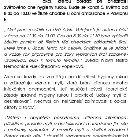
akci, kterou pořádá při příležitosti
Světového dne hygieny rukou. Bude se konat 5. května od
8.30 do 13.00 ve žluté chodbě u oční ambulance v Pavilonu
E.
„Akci jsme rozdělili na dvě části. Veřejnosti je určena část
v čase od 11.30 do 13.00. Čas od 8.30 do 11.30 jsme vyčlenili
žákům prvních až třetích tříd píseckých základních škol,
které jsme k účasti tento rok oslovili. Snažíme se je střídat
a každý rok připravíme pro žáky vybraných škol zábavně-
vzdělávací akci k tomuto tématu,“
uvedla hlavní sestra
Nemocnice Písek Štěpánka Popelková.
Akce se každý rok zaměřuje na důležitost hygieny rukou
a zdůrazňuje význam mytí, které brání přenosu mnoha
infekčních onemocnění. Její součástí bývají teoretické
zásady správné hygieny rukou i praktické ukázky mytí či
dezinfikování. Nechybí ani nejrůznější zajímavosti z oblasti
čistoty a zdraví.
„Dětem i dospělým poskytneme užitečné informace,
přiblížíme pravidla mytí a dezinfikování a umožníme jim vše
i prakticky vyzkoušet. S pravidly mytí a dalšími zásadami
čistoty bude děti i dospělé seznamovat epidemiologická