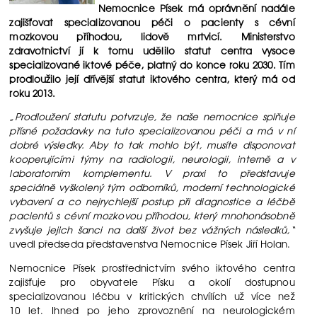
Nemocnice Písek má oprávnění nadále
zajišťovat specializovanou péči o pacienty s cévní
mozkovou příhodou, lidově mrtvicí. Ministerstvo
zdravotnictví jí k tomu udělilo statut centra vysoce
specializované iktové péče, platný do konce roku 2030. Tím
prodloužilo její dřívější statut iktového centra, který má od
roku 2013.
„Prodloužení statutu potvrzuje, že naše nemocnice splňuje
přísné požadavky na tuto specializovanou péči a má v ní
dobré výsledky. Aby to tak mohlo být, musíte disponovat
kooperujícími týmy na radiologii, neurologii, interně a v
laboratorním komplementu. V praxi to představuje
speciálně vyškolený tým odborníků, moderní technologické
vybavení a co nejrychlejší postup při diagnostice a léčbě
pacientů s cévní mozkovou příhodou, který mnohonásobně
zvyšuje jejich šanci na další život bez vážných následků,“
uvedl předseda představenstva Nemocnice Písek Jiří Holan.
Nemocnice Písek prostřednictvím svého iktového centra
zajišťuje pro obyvatele Písku a okolí dostupnou
specializovanou léčbu v kritických chvílích už více než
10 let. Ihned po jeho zprovoznění na neurologickém