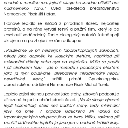
vhodné u menších ran, jejichž okraje lze snadno přiblížit bez
nadměrného tahu,“
uvedl předseda představenstva
Nemocnice Písek Jiří Holan.
Tkáňové lepidlo se skládá z přírodních složek, nejčastěji
proteinů, a na ráně vytváří tenký a pružný film, který je po
zaschnutí voděodolný. Tento biologický materiál šetrně spojí
okraje ran a po zhojení se sám odloupne.
„Používáme je při některých laparoskopických zákrocích,
někdy jako doplněk ke klasickým stehům, například při
odstranění dělohy nebo cyst na vaječníku. Může se použít
i při císařském řezu – jde o metodu s podobným efektem
jako již nyní používané vstřebatelné intradermální neboli
neviditelné stehy,“
sdělil primář Gynekologicko-
porodnického oddělení Nemocnice Písek Michal Turek.
Lepidlo zajistí stejnou pevnost jako stehy, zároveň podporuje
přirozené hojení a chrání před infekcí.
„Navíc slibuje výrazně
lepší kosmetický efekt než tradiční stehy, tedy minimální
jizvy na břiše. V případě klasického šití vzniká po
laparoskopických vstupech jizva ve tvaru křížku, zatímco při
použití tkáňového lepidla je jizva jen v podobě krátké linky.