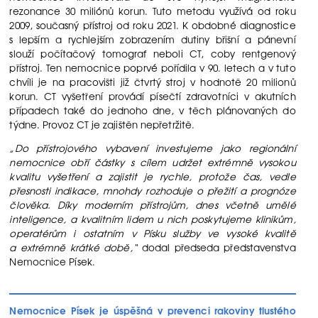
rezonance 30 miliónů korun. Tuto metodu využívá od roku
2009, současný přístroj od roku 2021. K obdobné diagnostice
s lepším a rychlejším zobrazením dutiny břišní a pánevní
slouží počítačový tomograf neboli CT, coby rentgenový
přístroj. Ten nemocnice poprvé pořídila v 90. letech a v tuto
chvíli je na pracovišti již čtvrtý stroj v hodnotě 20 milionů
korun. CT vyšetření provádí písečtí zdravotníci v akutních
případech také do jednoho dne, v těch plánovaných do
týdne. Provoz CT je zajištěn nepřetržitě.
„Do přístrojového vybavení investujeme jako regionální
nemocnice obří částky s cílem udržet extrémně vysokou
kvalitu vyšetření a zajistit je rychle, protože čas, vedle
přesnosti indikace, mnohdy rozhoduje o přežití a prognóze
člověka. Díky moderním přístrojům, dnes včetně umělé
inteligence, a kvalitním lidem u nich poskytujeme klinikům,
operatérům i ostatním v Písku služby ve vysoké kvalitě
a extrémně krátké době,“
dodal předseda představenstva
Nemocnice Písek.
Nemocnice Písek je úspěšná v prevenci rakoviny tlustého