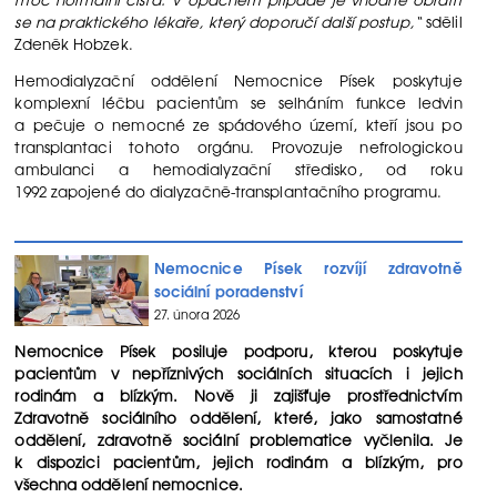
se na praktického lékaře, který doporučí další postup,“
sdělil
Zdeněk Hobzek.
Hemodialyzační oddělení Nemocnice Písek poskytuje
komplexní léčbu pacientům se selháním funkce ledvin
a pečuje o nemocné ze spádového území, kteří jsou po
transplantaci tohoto orgánu. Provozuje nefrologickou
ambulanci a hemodialyzační středisko, od roku
1992 zapojené do dialyzačně-transplantačního programu.
Nemocnice Písek rozvíjí zdravotně
sociální poradenství
27. února 2026
Nemocnice Písek posiluje podporu, kterou poskytuje
pacientům v nepříznivých sociálních situacích i jejich
rodinám a blízkým. Nově ji zajišťuje prostřednictvím
Zdravotně sociálního oddělení, které, jako samostatné
oddělení, zdravotně sociální problematice vyčlenila. Je
k dispozici pacientům, jejich rodinám a blízkým, pro
všechna oddělení nemocnice.