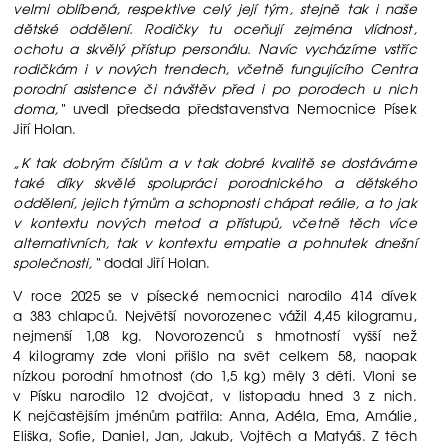
velmi oblíbená, respektive celý její tým, stejně tak i naše
dětské oddělení. Rodičky tu oceňují zejména vlídnost,
ochotu a skvělý přístup personálu. Navíc vycházíme vstříc
rodičkám i v nových trendech, včetně fungujícího Centra
porodní asistence či návštěv před i po porodech u nich
doma,“
uvedl předseda představenstva Nemocnice Písek
Jiří Holan.
„K tak dobrým číslům a v tak dobré kvalitě se dostáváme
také díky skvělé spolupráci porodnického a dětského
oddělení, jejich týmům a schopnosti chápat reálie, a to jak
v kontextu nových metod a přístupů, včetně těch více
alternativních, tak v kontextu empatie a pohnutek dnešní
společnosti,“
dodal Jiří Holan.
V roce 2025 se v písecké nemocnici narodilo 414 dívek
a 383 chlapců. Největší novorozenec vážil 4,45 kilogramu,
nejmenší 1,08 kg. Novorozenců s hmotností vyšší než
4 kilogramy zde vloni přišlo na svět celkem 58, naopak
nízkou porodní hmotnost (do 1,5 kg) měly 3 děti. Vloni se
v Písku narodilo 12 dvojčat, v listopadu hned 3 z nich.
K nejčastějším jménům patřila: Anna, Adéla, Ema, Amálie,
Eliška, Sofie, Daniel, Jan, Jakub, Vojtěch a Matyáš. Z těch