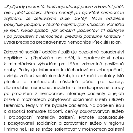
„S případy pacientů, kteří nepotřebují pouze zdravotní péči,
ale i péči sociální, kterou nemají po opuštění nemocnice
zajištěnu, se setkáváme stále častěji. Nové oddělení
poskytuje podporu v těchto nepříznivých situacích. Pomáhá
je řešit, hledá způsob, jak umožnit pacientovi žít důstojně
i po propuštění z nemocnice, předává potřebné kontakty,“
uvedl předseda představenstva Nemocnice Písek Jiří Holan.
Zdravotně sociální oddělení zajištuje bezplatné poradenství
například k příspěvkům na péči, k opatrovnictví nebo
k mimořádným výhodám pro těžce zdravotně postižené
osoby. Poskytuje informace k důchodovému zabezpečení,
eviduje zařízení sociálních služeb, k nimž má i kontakty. Má
přehled o možnostech následné péče pro seniory,
dlouhodobě nemocné, invalidní a handicapované osoby
po propuštění z nemocnice. Informuje pacienty a jejich
blízké o možnostech pobytových sociálních služeb i služeb
terénních, tedy v místě bydliště pacienta. Na oddělení jsou
k dispozici formuláře žádostí, ceníky poskytovaných služeb
i propagační materiály zařízení. Protože spolupracuje
s poskytovateli sociálních a zdravotních služeb v regionu
i mimo něj, lze se snáze zorientovat v možnostech zajištění