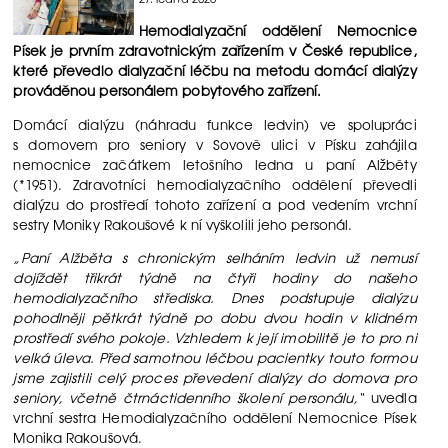
Hemodialyzační oddělení Nemocnice
Písek je prvním zdravotnickým zařízením v České republice,
které převedlo dialyzační léčbu na metodu domácí dialýzy
prováděnou personálem pobytového zařízení.
Domácí dialýzu (náhradu funkce ledvin) ve spolupráci
s domovem pro seniory v Sovově ulici v Písku zahájila
nemocnice začátkem letošního ledna u paní Alžběty
(*1951). Zdravotníci hemodialyzačního oddělení převedli
dialýzu do prostředí tohoto zařízení a pod vedením vrchní
sestry Moniky Rakoušové k ní vyškolili jeho personál.
„Paní Alžběta s chronickým selháním ledvin už nemusí
dojíždět třikrát týdně na čtyři hodiny do našeho
hemodialyzačního střediska. Dnes podstupuje dialýzu
pohodlněji pětkrát týdně po dobu dvou hodin v klidném
prostředí svého pokoje. Vzhledem k její imobilitě je to pro ni
velká úleva. Před samotnou léčbou pacientky touto formou
jsme zajistili celý proces převedení dialýzy do domova pro
seniory, včetně čtrnáctidenního školení personálu,“
uvedla
vrchní sestra Hemodialyzačního oddělení Nemocnice Písek
Monika Rakoušová.