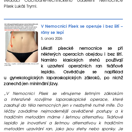
Písek Lukáš Tryml.
V Nemocnici Písek se operuje i bez šití –
rány se lepí
5. února 2026
Lékaři písecké nemocnice se při
některých operacích obejdou i bez šití.
Namísto klasických stehů používají
k uzavření operačních ran tkáňové
lepidlo. Osvědčuje se například
u gynekologických laparoskopických zákroků, po nichž
zanechá jen minimální jizvy.
„V Nemocnici Písek se věnujeme šetrným zákrokům
a intenzívně rozvíjíme laparoskopické operace, které
zasahují do těla nemocných jen v nezbytně nutné míře. Do
léčby zavádíme nejmodernější osvědčené postupy a k
tradičním metodám máme i šetrnou alternativu. Tkáňové
lepidlo je inovativní a šetrnou alternativou k tradičním
metodám uzavírání ran, jako jsou stehy nebo sponky. Je