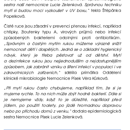
sestra naší nemocnice Lucie Zelenková. Správnou techniku
mytí si budou moci vyzkoušet v UV boxu,“
řekla Štěpánka
Popelková.
Čisté ruce jsou zásadní v prevenci přenosu infekcí, například
chřipky, žloutenky typu A, virových průjmů nebo infekcí
způsobených bakteriemi odolnými proti antibiotikům.
„Správným a častým mytím rukou můžeme výrazně snížit
nemocnost dětí i dospělých. Jedná se o základní hygienický
návyk, který je třeba pěstovat už od dětství. Mytí
a dezinfekce rukou jsou nejjednodušším a nejdostupnějším
způsobem, jak zabránit vzniku a šíření infekcí v populaci i ve
zdravotnických zařízeních,“
sdělila primářka Oddělení
klinické mikrobiologie Nemocnice Písek Věra Kůrková.
„Při mytí rukou často chybujeme, například tím, že si je
myjeme rychle. To na nich může zbýt hodně bakterií. Dále si
je nemyjeme vždy, když to je důležité, například před
jídlem, po použití toalety, po jízdě hromadnou dopravou
nebo po příchodu domů z venku,“
dodala epidemiologická
sestra Nemocnice Písek Lucie Zelenková.