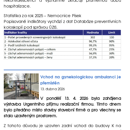
rekonvalescenci a významně zkracují průměrnou dobu
hospitalizace.
Statistika za rok 2025 – Nemocnice Písek
Popisované indikátory vychází z dat Databáze preventivních
koloskopií pod správou ÚZIS.
Vchod na gynekologickou ambulanci je
přemístěn
13. dubna 2026
V pondělí 13. 4. 2026 byla zahájena
výstavba Urgentního příjmu realizační firmou. Tímto dnem
bylo předáno místo stavby stavební firmě a pro všechny se
stalo uzavřeným prostorem.
Z tohoto důvodu je uzavřen zadní vchod do budovy K na