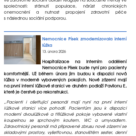
společnosti: stárnutí populace, nárůst chronických
onemocnění a nutnost propojení zdravotní péče
s následnou sociální podporou.
Nemocnice Písek zmodernizovala interní
lůžka
13. února 2026
Hospitalizace na Interním oddělení
Nemocnice Písek bude nyní pro pacienty
komfortnější. Už během února jim budou k dispozici nová
lůžka v moderně vybavených pokojích. Nové zázemí mají
na první interní lůžkové stanici ve druhém podlaží Pavilonu E,
které je čerstvě po rekonstrukci.
„Pacienti i ošetřující personál mají nyní na první interní
lůžkové stanici více pohodlí. Pacientům jsou k dispozici
moderní dvoulůžkové a třílůžkové pokoje vybavené vlastní
koupelnou se sprchovým koutem, WC a umyvadlem.
Zdravotnický personál má připravené zbrusu nové zázemí se
skladovými prostory, vyšetřovnou, stanovištěm sester, denní