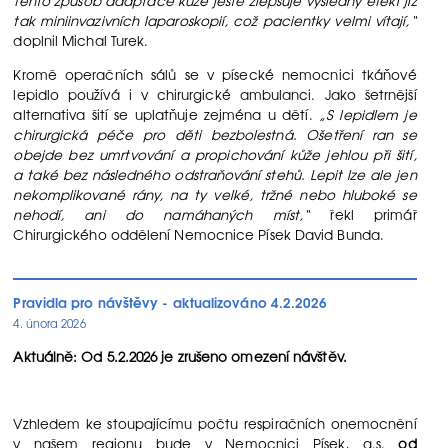
Tento způsob adaptace kůže ještě zlepšuje výsledný efekt již
tak miniinvazivních laparoskopií, což pacientky velmi vítají,“
doplnil Michal Turek.
Kromě operačních sálů se v písecké nemocnici tkáňové
lepidlo používá i v chirurgické ambulanci. Jako šetrnější
alternativa šití se uplatňuje zejména u dětí.
„S lepidlem je
chirurgická péče pro děti bezbolestná. Ošetření ran se
obejde bez umrtvování a propichování kůže jehlou při šití,
a také bez následného odstraňování stehů. Lepit lze ale jen
nekomplikované rány, na ty velké, tržné nebo hluboké se
nehodí, ani do namáhaných míst,“
řekl primář
Chirurgického oddělení Nemocnice Písek David Bunda.
Pravidla pro návštěvy - aktualizováno 4.2.2026
4. února 2026
Aktuálně: Od 5.2.2026 je zrušeno omezení návštěv.
Vzhledem ke stoupajícímu počtu respiračních onemocnění
v našem regionu bude v Nemocnici Písek, a.s.
od