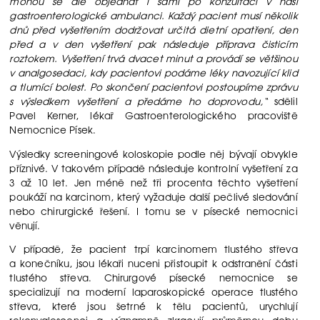
mohou se ale objednat i sami po konzultaci v naší
gastroenterologické ambulanci. Každý pacient musí několik
dnů před vyšetřením dodržovat určitá dietní opatření, den
před a v den vyšetření pak následuje příprava čisticím
roztokem. Vyšetření trvá dvacet minut a provádí se většinou
v analgosedaci, kdy pacientovi podáme léky navozující klid
a tlumící bolest. Po skončení pacientovi postoupíme zprávu
s výsledkem vyšetření a předáme ho doprovodu,“
sdělil
Pavel Kerner, lékař Gastroenterologického pracoviště
Nemocnice Písek.
Výsledky screeningové koloskopie podle něj bývají obvykle
příznivé. V takovém případě následuje kontrolní vyšetření za
3 až 10 let. Jen méně než tři procenta těchto vyšetření
poukáží na karcinom, který vyžaduje další pečlivé sledování
nebo chirurgické řešení. I tomu se v písecké nemocnici
věnují.
V případě, že pacient trpí karcinomem tlustého střeva
a konečníku, jsou lékaři nuceni přistoupit k odstranění části
tlustého střeva. Chirurgové písecké nemocnice se
specializují na moderní laparoskopické operace tlustého
střeva, které jsou šetrné k tělu pacientů, urychlují