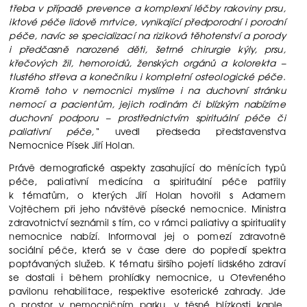
třeba v případě prevence a komplexní léčby rakoviny prsu,
iktové péče lidově mrtvice, vynikající předporodní i porodní
péče, navíc se specializací na riziková těhotenství a porody
i předčasně narozené děti, šetrné chirurgie kýly, prsu,
křečových žil, hemoroidů, ženských orgánů a kolorekta –
tlustého střeva a konečníku i kompletní osteologické péče.
Kromě toho v nemocnici myslíme i na duchovní stránku
nemocí a pacientům, jejich rodinám či blízkým nabízíme
duchovní podporu – prostřednictvím spirituální péče či
paliativní péče,“
uvedl předseda představenstva
Nemocnice Písek Jiří Holan.
Právě demografické aspekty zasahující do měnících typů
péče, paliativní medicína a spirituální péče patřily
k tématům, o kterých Jiří Holan hovořil s Adamem
Vojtěchem při jeho návštěvě písecké nemocnice. Ministra
zdravotnictví seznámil s tím, co v rámci paliativy a spirituality
nemocnice nabízí. Informoval jej o pomezí zdravotně
sociální péče, která se v čase dere do popředí spektra
poptávaných služeb. K tématu širšího pojetí lidského zdraví
se dostali i během prohlídky nemocnice, u Otevřeného
pavilonu rehabilitace, respektive esoterické zahrady. Jde
o prostor v nemocničním parku, v těsné blízkosti kaple,