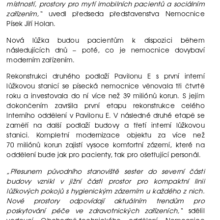
místností, prostory pro mytí imobilních pacientů a sociálním
zařízením,“
uvedl předseda představenstva Nemocnice
Písek Jiří Holan.
Nová lůžka budou pacientům k dispozici během
následujících dnů – poté, co je nemocnice dovybaví
moderním zařízením.
Rekonstrukci druhého podlaží Pavilonu E s první interní
lůžkovou stanicí se písecká nemocnice věnovala tři čtvrtě
roku a investovala do ní více než 39 miliónů korun. S jejím
dokončením završila první etapu rekonstrukce celého
Interního oddělení v Pavilonu E. V následné druhé etapě se
zaměří na další podlaží budovy a třetí interní lůžkovou
stanici. Kompletní modernizace objektu za více než
70 miliónů korun zajistí vysoce komfortní zázemí, které na
oddělení bude jak pro pacienty, tak pro ošetřující personál.
„Přesunem původního stanoviště sester do severní části
budovy vznikl v jižní části prostor pro kompaktní linii
lůžkových pokojů s hygienickým zázemím u každého z nich.
Nové prostory odpovídají aktuálním trendům pro
poskytování péče ve zdravotnických zařízeních,“
sdělil
vedoucí Obchodně-technického oddělení Nemocnice