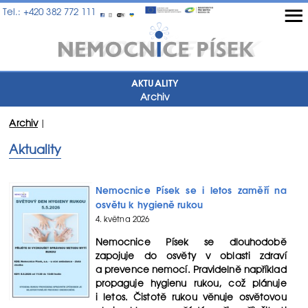
≡
Tel.: +420 382 772 111
AKTUALITY
Archiv
Archiv
|
Aktuality
Nemocnice Písek se i letos zaměří na
osvětu k hygieně rukou
4. května 2026
Nemocnice Písek se dlouhodobě
zapojuje do osvěty v oblasti zdraví
a prevence nemocí. Pravidelně například
propaguje hygienu rukou, což plánuje
i letos. Čistotě rukou věnuje osvětovou