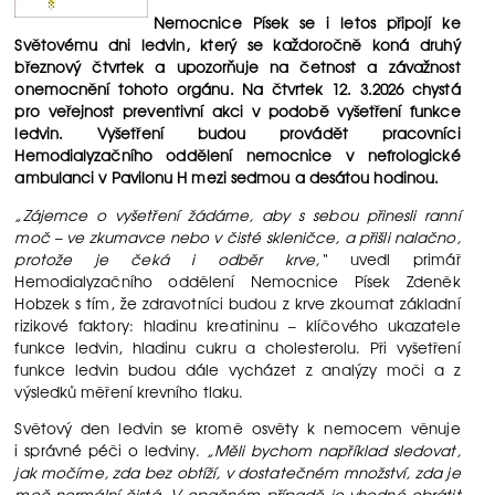
Nemocnice Písek se i letos připojí ke
Světovému dni ledvin, který se každoročně koná druhý
březnový čtvrtek a upozorňuje na četnost a závažnost
onemocnění tohoto orgánu. Na čtvrtek 12. 3.2026 chystá
pro veřejnost preventivní akci v podobě vyšetření funkce
ledvin. Vyšetření budou provádět pracovníci
Hemodialyzačního oddělení nemocnice v nefrologické
ambulanci v Pavilonu H mezi sedmou a desátou hodinou.
„Zájemce o vyšetření žádáme, aby s sebou přinesli ranní
moč – ve zkumavce nebo v čisté skleničce, a přišli nalačno,
protože je čeká i odběr krve,“
uvedl primář
Hemodialyzačního oddělení Nemocnice Písek Zdeněk
Hobzek s tím, že zdravotníci budou z krve zkoumat základní
rizikové faktory: hladinu kreatininu – klíčového ukazatele
funkce ledvin, hladinu cukru a cholesterolu. Při vyšetření
funkce ledvin budou dále vycházet z analýzy moči a z
výsledků měření krevního tlaku.
Světový den ledvin se kromě osvěty k nemocem věnuje
i správné péči o ledviny.
„Měli bychom například sledovat,
jak močíme, zda bez obtíží, v dostatečném množství, zda je
moč normální čistá. V opačném případě je vhodné obrátit