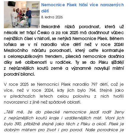
Nemocnice Písek hlásí více narozených
dětí
8. ledna 2026
Rekordně nízká porodnost, která už
několik let trápí Česko a za rok 2025 má dosáhnout vůbec
nejnižších čísel v historii, se netýká Nemocnice Písek. Během
loňska se v ní narodilo více dětí než v roce 2024!
Meziročního nárůstu porodnosti, který ostře kontrastuje
s celorepublikovým trendem, písecká nemocnice dosáhla
díky své oblíbenosti u rodiček. Ty se do Písku sjíždějí
z nejrůznějších koutů země a významně navyšují místní
porodní bilanci.
V roce 2025 se Nemocnici Písek narodilo 797 dětí, což je
více, než v roce 2024, kdy jich bylo 794. Stejně jako
v předchozích letech celou polovinu z nich tvořili
novorozenci z jiné než spádové oblasti.
„Těší mě, že do písecké nemocnice jezdí rodit ženy
z nejrůznějších koutů kraje i vzdálenějších míst. Vloni jich
bylo 390, přibližně stejně jako těch z Písku a okolí. Písek je
dobrým místem pro život i pro porod. Naše porodnice je