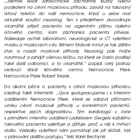
„Jakmile lékař zdravotnické záchranné služby vysloví
podezření na cévní mozkovou příhodu, zavolá na takzvaný
iktový telefon do naší nemocnice, který u sebe nosí
aktuálně sloužící neurolog. Ten s předstihem zkoordinuje
okamžité přijetí pacienta na urgentním příjmu našeho
iktového centra, kam záchranka pacienta přiveze.
Následuje rychlé laboratorní, neurologické a CT vyšetření
mozku a mozkových cév. Během řádově minut je tak zjištěn
stav a rozsah mozkové příhody. Neurolog pak může
navrhnout a zahájit cílenou léčbu, na které se často podílejí
také další odborníci, a to okamžitě,“
popsal celý postup
vedoucí lékař Iktového centra Nemocnice Písek
Nemocnice Písek Robert Rezek.
Do akutní péče o pacienty s cévní mozkovou příhodou
zasahují také internisté.
„Úzce spolupracujeme i s Interním
oddělením Nemocnice Písek, které se zabývá příčinami
vzniku cévní mozkové příhody u konkrétních pacientů,
respektive jejich diagnostikou. Tým kardiologů v čele
s primářem interního oddělení Ladislavem Gergely každého
takového pacienta vyšetřuje a zjišťuje, proč u něj k mrtvici
došlo. Výsledky vyšetření nám pomáhají jak při léčbě, tak
v plánování dalšího postupu,“
řekl Karel Bechyně.