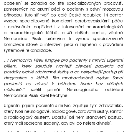
oddělení se zařadila do sítě specializovaných pracovišť,
zaměřených na akutní péči o pacienty s cévní mozkovou
příhodou. Tuto síť tvoří po celé České republice 14 center
vysoce specializované komplexní cerebrovaskulární péče
s oprávněním například i k intervenční neuroradiologické
a neurochirurgické léčbě, a 40 dalších center, včetně
Nemocnice Písek, určených k vysoce specializované
komplexní iktové a intenzívní péči a zejména k provádění
systémové rekanalizace.
„V Nemocnici Písek funguje pro pacienty s mrtvicí urgentní
příjem, který zaručuje rychlejší převzetí pacienta od
posádky rychlé záchranné služby a co nejrychlejší postup při
diagnostice a léčbě. Tím mnohonásobně zvyšuje šanci
pacientů na návrat k běžnému životu bez vážných
následků,“
sdělil primář Neurologického oddělení
Nemocnice Písek Karel Bechyně.
Urgentní příjem pacientů s mrtvicí zajišťuje tým zdravotníků,
který tvoří neurologové, radiologové, zdravotní sestry, sanitář
a radiologický asistent. Dodržují při něm stanovený postup,
který mají společně sladěný, aby byl co nejefektivnější.