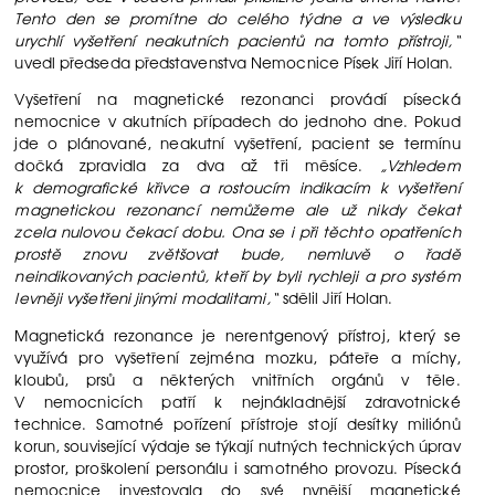
Tento den se promítne do celého týdne a ve výsledku
urychlí vyšetření neakutních pacientů na tomto přístroji,“
uvedl předseda představenstva Nemocnice Písek Jiří Holan.
Vyšetření na magnetické rezonanci provádí písecká
nemocnice v akutních případech do jednoho dne. Pokud
jde o plánované, neakutní vyšetření, pacient se termínu
dočká zpravidla za dva až tři měsíce.
„Vzhledem
k demografické křivce a rostoucím indikacím k vyšetření
magnetickou rezonancí nemůžeme ale už nikdy čekat
zcela nulovou čekací dobu. Ona se i při těchto opatřeních
prostě znovu zvětšovat bude, nemluvě o řadě
neindikovaných pacientů, kteří by byli rychleji a pro systém
levněji vyšetřeni jinými modalitami,“
sdělil Jiří Holan.
Magnetická rezonance je nerentgenový přístroj, který se
využívá pro vyšetření zejména mozku, páteře a míchy,
kloubů, prsů a některých vnitřních orgánů v těle.
V nemocnicích patří k nejnákladnější zdravotnické
technice. Samotné pořízení přístroje stojí desítky miliónů
korun, související výdaje se týkají nutných technických úprav
prostor, proškolení personálu i samotného provozu. Písecká
nemocnice investovala do své nynější magnetické