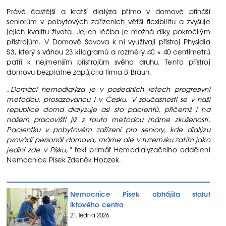
Právě častější a kratší dialýza přímo v domově přináší
seniorům v pobytových zařízeních větší flexibilitu a zvyšuje
jejich kvalitu života. Jejich léčba je možná díky pokročilým
přístrojům. V Domově Sovova k ní využívají přístroj Physidia
S3, který s váhou 23 kilogramů a rozměry 40 × 40 centimetrů
patří k nejmenším přístrojům svého druhu. Tento přístroj
domovu bezplatně zapůjčila firma B Braun.
„Domácí hemodialýza je v posledních letech progresivní
metodou, prosazovanou i v Česku. V současnosti se v naší
republice doma dialyzuje asi sto pacientů, přičemž i na
našem pracovišti již s touto metodou máme zkušenosti.
Pacientku v pobytovém zařízení pro seniory, kde dialýzu
provádí personál domova, máme ale v tuzemsku zatím jako
jediní zde v Písku,“
řekl primář Hemodialyzačního oddělení
Nemocnice Písek Zdeněk Hobzek.
Nemocnice Písek obhájila statut
iktového centra
21. ledna 2026