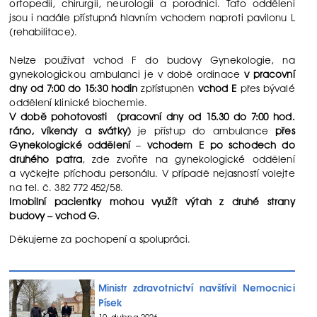
ortopedii, chirurgii, neurologii a porodnici. Tato oddělení
jsou i nadále přístupná hlavním vchodem naproti pavilonu L
(rehabilitace).
Nelze používat vchod F do budovy Gynekologie, na
gynekologickou ambulanci je v době ordinace
v pracovní
dny od 7:00 do 15:30 hodin
zpřístupněn
vchod E
přes bývalé
oddělení klinické biochemie.
V době pohotovosti (pracovní dny od 15.30 do 7:00 hod.
ráno, víkendy a svátky)
je přístup do ambulance
přes
Gynekologické oddělení
–
vchodem E po schodech do
druhého patra
, zde zvoňte na gynekologické oddělení
a vyčkejte příchodu personálu. V případě nejasností volejte
na tel. č. 382 772 452/58.
Imobilní pacientky mohou využít výtah z druhé strany
budovy – vchod G.
Děkujeme za pochopení a spolupráci.
Ministr zdravotnictví navštívil Nemocnici
Písek
10. dubna 2026