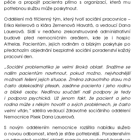
péče a propojit pacienta přímo s organizací, která mu
potřebnou službu může poskytnout.
Oddělení má tříčlenný tým, který tvoří sociální pracovnice –
Erika Kellerová a Klára Zemenová Hlavatá, a vedoucí Dana
Lauerová. Sídlí v nedávno zrekonstruované administrativní
budově před nemocničním areálem, kde je i hospic
Athelas. Pacientům, jejich rodinám a blízkým poskytuje po
předchozím objednání bezplatné sociální poradenství každý
pracovní den.
„Sociální problematika je velmi široká oblast. Snažíme se
naším pacientům navrhnout, pokud možno, nejvhodnější
možnosti řešení jejich situace. Změna zdravotního stavu má
často dalekosáhlý přesah, zasáhne pacienta i jeho rodinu
a blízké osoby. Nedílnou součástí naší podpory je tedy
i podpora psychická. Už jenom fakt, že pacient a jeho
rodina může s někým hovořit o svých problémech, je často
velmi vítán,“
sdělila vedoucí Zdravotně sociálního oddělení
Nemocnice Písek Dana Lauerová.
S novým oddělením nemocnice rozšířila nabídku služeb
o novou odbornost, která je stále potřebnější. Poradenstvím
ve zdravotně sociální oblasti reaguje na současné trendy ve