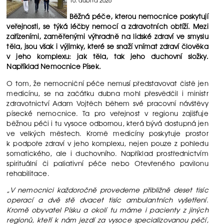
Běžná péče, kterou nemocnice poskytují
veřejnosti, se týká léčby nemocí a zdravotních obtíží. Mezi
zařízeními, zaměřenými výhradně na lidské zdraví ve smyslu
těla, jsou však i výjimky, které se snaží vnímat zdraví člověka
v jeho komplexu: jak těla, tak jeho duchovní složky.
Například Nemocnice Písek.
O tom, že nemocniční péče nemusí představovat čistě jen
medicínu, se na začátku dubna mohl přesvědčil i ministr
zdravotnictví Adam Vojtěch během své pracovní návštěvy
písecké nemocnice. Ta pro veřejnost v regionu zajišťuje
běžnou péči i tu vysoce odbornou, která bývá dostupná jen
ve velkých městech. Kromě medicíny poskytuje prostor
k podpoře zdraví v jeho komplexu, nejen pouze z pohledu
somatického, ale i duchovního. Například prostřednictvím
spirituální či paliativní péče nebo Otevřeného pavilonu
rehabilitace.
„V nemocnici každoročně provedeme přibližně deset tisíc
operací a dvě stě dvacet tisíc ambulantních vyšetření.
Kromě obyvatel Písku a okolí tu máme i pacienty z jiných
regionů, kteří k nám jezdí za vysoce specializovanou péčí,