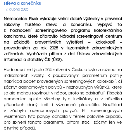
střeva a konečníku
17. dubna 2026
Nemocnice Písek vykazuje velmi dobré výsledky v prevenci
rakoviny tlustého střeva a konečníku. Vyplývá to
z hodnocení screeningového programu kolorektálního
karcinomu, které připravilo Národní screeningové centrum
na základě preventivních vyšetření – koloskopií –
provedených za rok 2025 v tuzemských zdravotnických
zařízeních. Vycházelo přitom z dat Ústavu zdravotnických
informací a statistiky ČR (ÚZIS).
Hodnocení se týkalo 204 zařízení v Česku a bylo založeno na
indikátorech kvality. K posuzovaným parametrům patřily
například počet provedených screeningových koloskopií, či
záchyt adenomových polypů – nezhoubných výrůstků, které
se ale mohou rozvinout v nádor, proto se odstraňují. Písecká
nemocnice splnila všechny tyto indikátory a v několika
případech daný limit i významně překročila. Například
v záchytu adenomových polypů. Při screeningových
vyšetřeních tyto polypy odhalila v téměř polovině případů,
pro splnění tohoto parametru přitom stačil záchyt jen ve
čtvrtině případů.