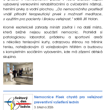
vybavený venkovními rehabilitačními a cvičebními nástroji,
herními prvky a vodní plochou.
„Do nemocničního prostředí
vnáší přírodní terapeutický prvek s možností meditace,
s využitím pro pacienty i širokou veřejnost,“
sdělil Jiří Holan.
Kromě esoterické zahrady ministr zavítal i na další místa,
která běžně nejsou součástí nemocnic. Prohlédl si
patologickou laboratoř, prádelnu a sportovní areál
s několika tenisovými kurty, odrazovou stěnou na trénink
tenisu, nohejbalovým či volejbalovým hřištěm a budovou
s kompletním sociálním vybavením, kde má zázemí dětská
skupina.
Nemocnice Písek chystá pro veřejnost
preventivní vyšetření ledvin
3. března 2026