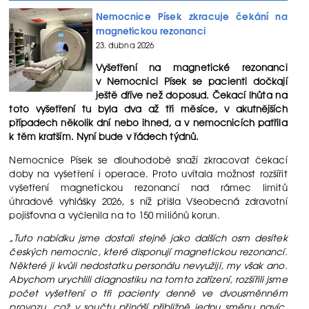
Nemocnice Písek zkracuje čekání na
magnetickou rezonanci
23. dubna 2026
Vyšetření na magnetické rezonanci
v Nemocnici Písek se pacienti dočkají
ještě dříve než doposud. Čekací lhůta na
toto vyšetření tu byla dva až tři měsíce, v akutnějších
případech několik dní nebo ihned, a v nemocnicích patřila
k těm kratším. Nyní bude v řádech týdnů.
Nemocnice Písek se dlouhodobě snaží zkracovat čekací
doby na vyšetření i operace. Proto uvítala možnost rozšířit
vyšetření magnetickou rezonancí nad rámec limitů
úhradové vyhlášky 2026, s níž přišla Všeobecná zdravotní
pojišťovna a vyčlenila na to 150 miliónů korun.
„Tuto nabídku jsme dostali stejně jako dalších osm desítek
českých nemocnic, které disponují magnetickou rezonancí.
Některé ji kvůli nedostatku personálu nevyužijí, my však ano.
Abychom urychlili diagnostiku na tomto zařízení, rozšířili jsme
počet vyšetření o tři pacienty denně ve dvousměnném
provozu, což v součtu přináší přibližně jednu směnu navíc.