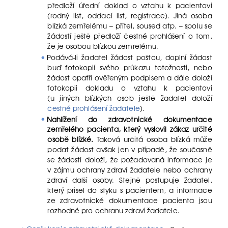
předloží úřední doklad o vztahu k pacientovi
(rodný list, oddací list, registrace). Jiná osoba
blízká zemřelému – přítel, soused atp. – spolu se
žádostí ještě předloží čestné prohlášení o tom,
že je osobou blízkou zemřelému.
Podává-li žadatel žádost poštou, doplní žádost
buď fotokopií svého průkazu totožnosti, nebo
žádost opatří ověřeným podpisem a dále doloží
fotokopii dokladu o vztahu k pacientovi
(u jiných blízkých osob ještě žadatel doloží
čestné prohlášení žadatele
).
Nahlížení do zdravotnické dokumentace
zemřelého pacienta, který vyslovil zákaz určité
osobě blízké.
Taková určitá osoba blízká může
podat žádost avšak jen v případě, že současně
se žádostí doloží, že požadovaná informace je
v zájmu ochrany zdraví žadatele nebo ochrany
zdraví další osoby. Stejně postupuje žadatel,
který přišel do styku s pacientem, a informace
ze zdravotnické dokumentace pacienta jsou
rozhodné pro ochranu zdraví žadatele.