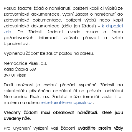
Pokud žadatel žádá o nahlédnutí, pořízení kopii či výpisů ze
zdravotnické dokumentace, vyplní Žádost o nahlédnutí do
zdravotnické dokumentace, pořízení výpisů nebo kopii
zdravotnické dokumentace (dále jen Žádost) –
k dispozici
zde
. Do Žádosti žadatel uvede rozsah a formu
požadovaných informací, způsob převzetí a vztah
k pacientovi.
Vyplněnou Žádost lze zaslat poštou na adresu:
Nemocnice Písek, a.s.
Karla Čapka 589
397 01 Písek
Další možnost je osobní předání vyplněné Žádosti na
sekretariátu příslušného oddělení či na právním oddělení
Nemocnice Písek, a.s. Žadatel může formulář zaslat i e-
mailem na adresu
sekretariat@nemopisek.cz
.
Všechny žádosti musí obsahovat náležitosti, které jsou
uvedeny níže.
Pro urychlení vyřízení Vaší žádosti
uvádějte prosím vždy