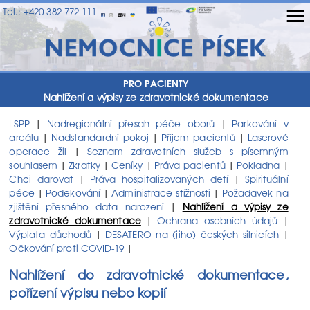
≡
Tel.: +420 382 772 111
PRO PACIENTY
Nahlížení a výpisy ze zdravotnické dokumentace
LSPP
Nadregionální přesah péče oborů
Parkování v
|
|
areálu
Nadstandardní pokoj
Příjem pacientů
Laserové
|
|
|
operace žil
Seznam zdravotních služeb s písemným
|
souhlasem
Zkratky
Ceníky
Práva pacientů
Pokladna
|
|
|
|
|
Chci darovat
Práva hospitalizovaných dětí
Spirituální
|
|
péče
Poděkování
Administrace stížnosti
Požadavek na
|
|
|
zjištění přesného data narození
Nahlížení a výpisy ze
|
zdravotnické dokumentace
Ochrana osobních údajů
|
|
Výplata důchodů
DESATERO na (jiho) českých silnicích
|
|
Očkování proti COVID-19
|
Nahlížení do zdravotnické dokumentace,
pořízení výpisu nebo kopií