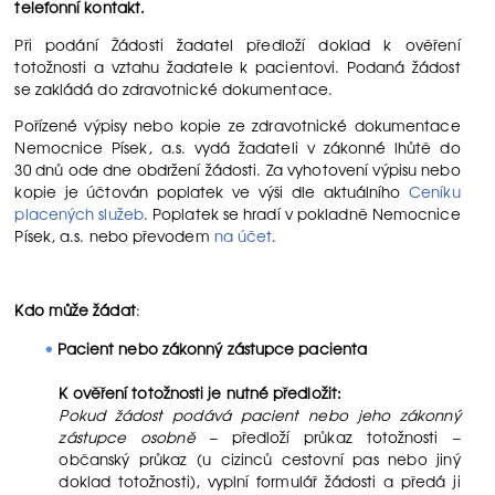
telefonní kontakt.
Při podání Žádosti žadatel předloží doklad k ověření
totožnosti a vztahu žadatele k pacientovi. Podaná žádost
se zakládá do zdravotnické dokumentace.
Pořízené výpisy nebo kopie ze zdravotnické dokumentace
Nemocnice Písek, a.s. vydá žadateli v zákonné lhůtě do
30 dnů ode dne obdržení žádosti. Za vyhotovení výpisu nebo
kopie je účtován poplatek ve výši dle aktuálního
Ceníku
placených služeb
. Poplatek se hradí v pokladně Nemocnice
Písek, a.s. nebo převodem
na účet
.
Kdo může žádat
:
Pacient nebo zákonný zástupce pacienta
K ověření totožnosti je nutné předložit:
Pokud žádost podává pacient nebo jeho zákonný
zástupce osobně
– předloží průkaz totožnosti –
občanský průkaz (u cizinců cestovní pas nebo jiný
doklad totožnosti), vyplní formulář žádosti a předá ji