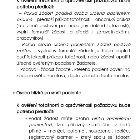
K ověření totožnosti a oprávněnosti požadavku bude
potřeba předložit:
– Pokud žádost podává osoba určená pacientem
osobně
– předloží průkaz totožnosti – občanský průkaz
(u cizinců cestovní pas nebo jiný doklad totožnosti),
vyplní formulář žádosti a předá ji zdravotnickému
pracovníkovi.
– Pokud osoba určená pacientem žádost podává
poštou
– vyplněný formulář žádosti je třeba doplnit
buď fotokopii průkazu totožnosti, nebo žádost opatřit
úředně ověřeným podpisem žadatele.
– Podává-li žádost žadatel, kterého pacient pověřil na
základě svého souhlasu, doplní žádost o tento souhlas.
Osoba blízká po smrti pacienta
K ověření totožnosti a oprávněnosti požadavku bude
potřeba předložit:
Podat žádost může osoba
blízká zemřelému
pacientovi
, tzn. příbuzný zemřelého v řadě
přímé – manžel, potomci, sourozenci, rodiče,
registrovaný partner – který spolu se žádostí