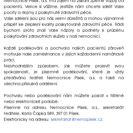
Nemocnice Písek, a.s. má zájem na získání zpětné vazby od
pacientů. Velice si vážíme, jestliže nám chcete sdělit Vaše
pocity a dojmy z poskytnuté zdravotní péče.
Vaše sdělení jsou pro nás velmi důležitá a mohou významně
přispět ke zlepšení kvality poskytované zdravotní péče. Rádi
bychom proto znali Vaše názory a podněty k průběhu
poskytování zdravotních služeb v naší nemocnici.
Každé poděkování a pochvala našich pacientů zároveň
motivuje naše zaměstnance v jejich každodenní namáhavé
práci.
Nejvhodnějším způsobem, jak můžete projevit svou
spokojenosti, je písemné poděkování, které je vždy
předáváno řediteli Nemocnice Písek, a.s. a také na
všechna příslušná oddělení.
Pochvalu nebo poděkování nám můžete poslat v tištěné
nebo elektronické podobě:
Písemně na adresu: Nemocnice Písek, a.s., sekretariát
ředitele, Karla Čapka 589, 397 01 Písek.
Elektronicky na adresu:
sekretariat@nemopisek.cz
.