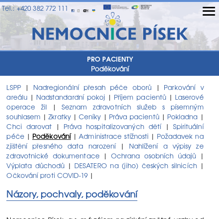
≡
Tel.: +420 382 772 111
PRO PACIENTY
Poděkování
LSPP
Nadregionální přesah péče oborů
Parkování v
|
|
areálu
Nadstandardní pokoj
Příjem pacientů
Laserové
|
|
|
operace žil
Seznam zdravotních služeb s písemným
|
souhlasem
Zkratky
Ceníky
Práva pacientů
Pokladna
|
|
|
|
|
Chci darovat
Práva hospitalizovaných dětí
Spirituální
|
|
péče
Poděkování
Administrace stížnosti
Požadavek na
|
|
|
zjištění přesného data narození
Nahlížení a výpisy ze
|
zdravotnické dokumentace
Ochrana osobních údajů
|
|
Výplata důchodů
DESATERO na (jiho) českých silnicích
|
|
Očkování proti COVID-19
|
Názory, pochvaly, poděkování