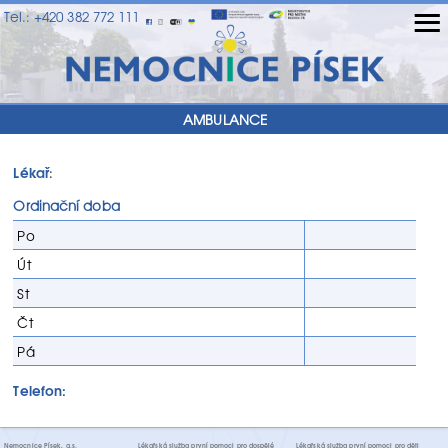
≡
Tel.: +420 382 772 111
AMBULANCE
Lékař
:
Ordinační doba
Po
Út
St
Čt
Pá
Telefon:
Nemocnice Písek, a.s.
Lékařská služba první pomoci pro dospělé
Lékařská služba první pomoci pro děti