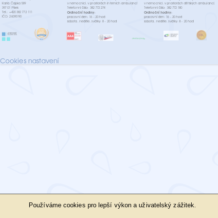
Karla Čapka 589
v nemocnici, v prostorách interních ambulancí
v nemocnici, v prostorách dětských ambulancí.
397 01 Písek
Telefonní číslo: 382 772 274
Telefonní číslo: 382 772 180
Tel.: +420 382 772 111
Ordinační hodiny:
Ordinační hodiny:
IČO: 26095190
pracovní den: 16 - 20 hod
pracovní den: 16 - 20 hod
sobota, neděle, svátky: 8 - 20 hod
sobota, neděle, svátky: 8 - 20 hod
Cookies nastavení
Používáme cookies pro lepší výkon a uživatelský zážitek.